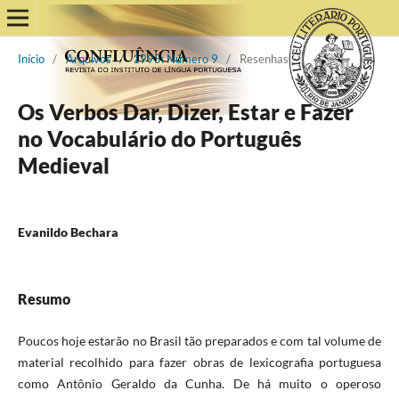
Início
/
Arquivos
/
1995: Número 9
/
Resenhas
Os Verbos Dar, Dizer, Estar e Fazer
no Vocabulário do Português
Medieval
Evanildo Bechara
Resumo
Poucos hoje estarão no Brasil tão preparados e com tal volume de
material recolhido para fazer obras de lexicografia portuguesa
como Antônio Geraldo da Cunha. De há muito o operoso