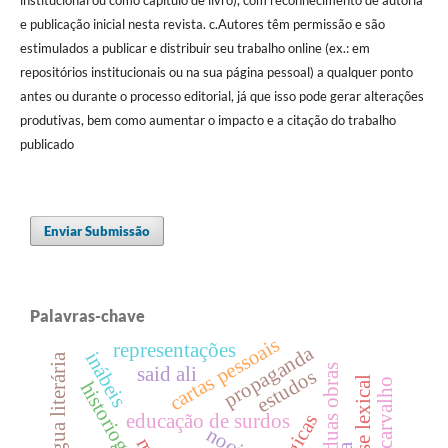
e publicação inicial nesta revista. c.Autores têm permissão e são
estimulados a publicar e distribuir seu trabalho online (ex.: em
repositórios institucionais ou na sua página pessoal) a qualquer ponto
antes ou durante o processo editorial, já que isso pode gerar alterações
produtivas, bem como aumentar o impacto e a citação do trabalho
publicado
Enviar Submissão
Palavras-chave
cartas pessoais
representações
propaganda
inábeis
língua literária
duas obras
said ali
estudos
análise lexical
educação de surdos
nooj