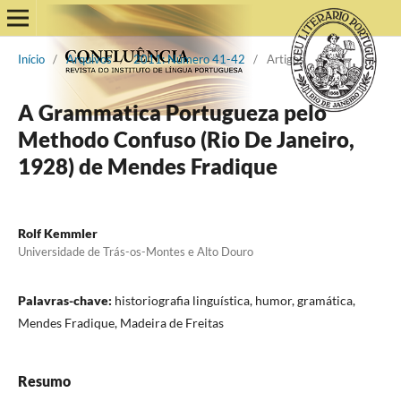
Início
/
Arquivos
/
2011: Número 41-42
/
Artigos
A Grammatica Portugueza pelo
Methodo Confuso (Rio De Janeiro,
1928) de Mendes Fradique
Rolf Kemmler
Universidade de Trás-os-Montes e Alto Douro
Palavras-chave:
historiografia linguística, humor, gramática,
Mendes Fradique, Madeira de Freitas
Resumo