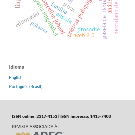
herculano de carvalho
historiografia linguística
práticas pedagógicas
marcellin jobard
gazeta de lisboa
letras
família
editoração
angola
palavra
prosodie
web 2.0
Idioma
English
Português (Brasil)
ISSN online: 2317-4153 | ISSN impresso: 1415-7403
REVISTA ASSOCIADA À: